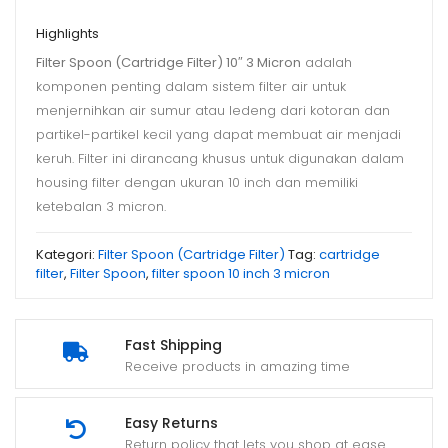
Highlights
Filter Spoon (Cartridge Filter) 10″ 3 Micron
adalah
komponen penting dalam sistem filter air untuk
menjernihkan air sumur atau ledeng dari kotoran dan
partikel-partikel kecil yang dapat membuat air menjadi
keruh. Filter ini dirancang khusus untuk digunakan dalam
housing filter dengan ukuran 10 inch dan memiliki
ketebalan 3 micron.
Kategori:
Filter Spoon (Cartridge Filter)
Tag:
cartridge
filter
,
Filter Spoon
,
filter spoon 10 inch 3 micron
Fast Shipping
Receive products in amazing time
Easy Returns
Return policy that lets you shop at ease