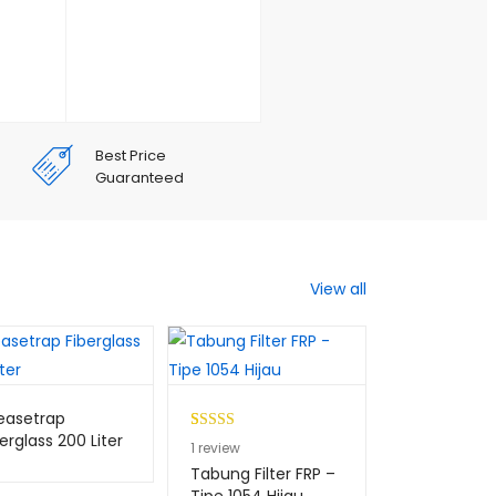
Best Price
Guaranteed
View all
easetrap
erglass 200 Liter
Peringkat
1
Peringkat
1
1
review
1
review
5.00
dari 5
4.00
dari
Tabung Filter FRP –
Tabung Filte
berdasarkan
5
Tipe 1054 Hijau
Tipe 1054 Bi