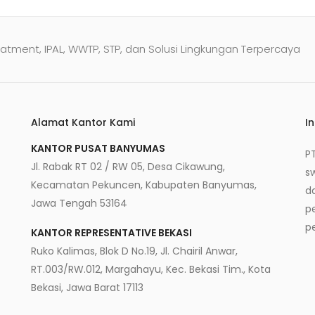
atment, IPAL, WWTP, STP, dan Solusi Lingkungan Terpercaya
Alamat Kantor Kami
I
KANTOR PUSAT BANYUMAS
P
Jl. Rabak RT 02 / RW 05, Desa Cikawung,
s
Kecamatan Pekuncen, Kabupaten Banyumas,
d
Jawa Tengah 53164
p
p
KANTOR REPRESENTATIVE BEKASI
Ruko Kalimas, Blok D No.19, Jl. Chairil Anwar,
RT.003/RW.012, Margahayu, Kec. Bekasi Tim., Kota
Bekasi, Jawa Barat 17113