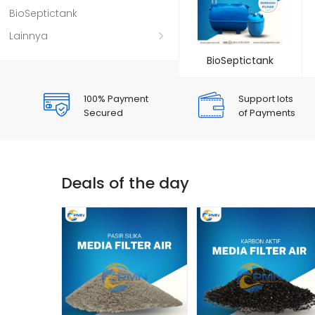
BioSeptictank
Lainnya
BioSeptictank
100% Payment
Support lots
Secured
of Payments
Deals of the day