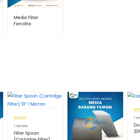
Media Filter
Ferrolite
Per
1
1
re
5.0
Do
Peringkat
1
1
review
ber
20
5.00
dari 5
Filter Spoon
pen
berdasarkan
(Cartridge Filter)