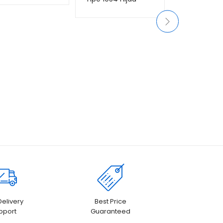
anggan
penilaian
penilaian
pelanggan
pelanggan
Delivery
Best Price
pport
Guaranteed