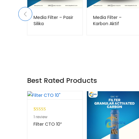
Media Filter – Pasir
Media Filter –
Silika
Karbon Aktif
(Troycarb)
”
ll
Best Rated Products
r FRP
Peringkat
1
1
review
5.00
dari 5
Filter CTO 10″
berdasarkan
penilaian