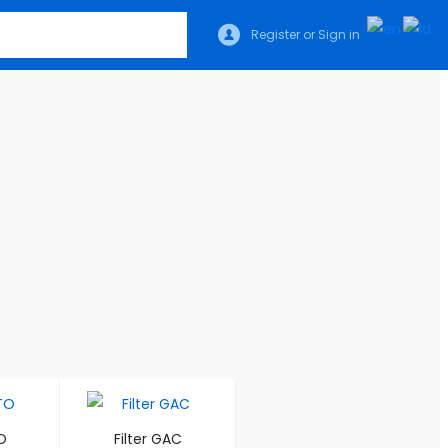
Register or Sign in
O
Filter GAC