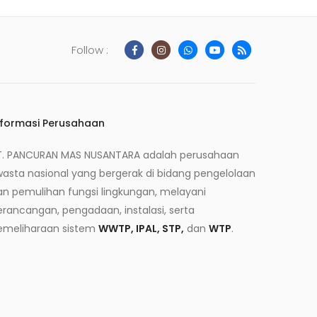
Follow :
nformasi Perusahaan
T. PANCURAN MAS NUSANTARA adalah perusahaan
wasta nasional yang bergerak di bidang pengelolaan
an pemulihan fungsi lingkungan, melayani
erancangan, pengadaan, instalasi, serta
emeliharaan sistem
WWTP, IPAL, STP,
dan
WTP
.