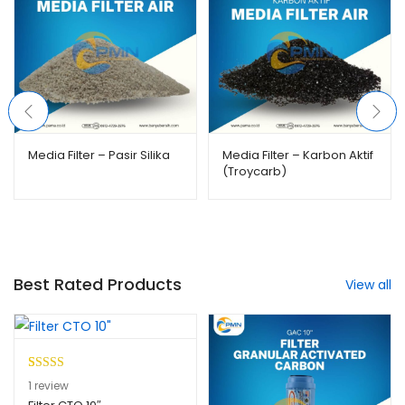
Media Filter – Pasir Silika
Media Filter – Karbon Aktif
(Troycarb)
Best Rated Products
View all
Peringkat
1
1
review
5.00
dari 5