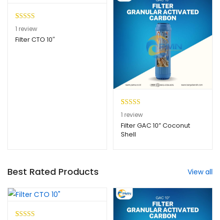
n
pelangg
an
Peringkat
1
1
review
5.00
dari 5
Filter CTO 10″
berdasarkan
penilaian
pelanggan
Peringkat
1
1
review
5.00
dari 5
Filter GAC 10” Coconut
Shell
berdasarkan
penilaian
pelanggan
Best Rated Products
View all