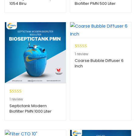
1054 Biru
Biofilter PMN 500 Liter
5
5
berdasark
berdasark
an
an
penilaian
penilaian
pelanggan
pelanggan
Peringkat
1
1
review
5.00
dari 5
Coarse Bubble Diffuser 6
Inch
berdasarkan
penilaian
pelanggan
Peringk
1
1
review
at
3.00
Septictank Modern
Biofilter PMN 1000 Liter
dari 5
berdasa
rkan
penilaia