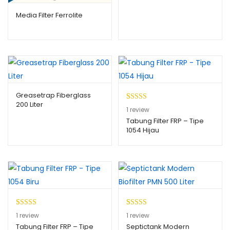
Media Filter Ferrolite
Greasetrap Fiberglass
200 Liter
Peringkat
1
1
review
5.00
dari 5
Tabung Filter FRP – Tipe
1054 Hijau
berdasarkan
penilaian
pelanggan
Peringkat
1
Peringkat
1
1
review
1
review
4.00
dari
4.00
dari
Tabung Filter FRP – Tipe
Septictank Modern