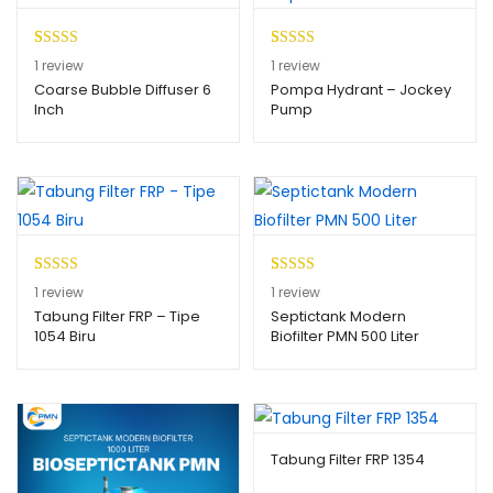
Peringkat
1
Peringkat
1
1
review
1
review
5.00
dari 5
4.00
dari
Coarse Bubble Diffuser 6
Pompa Hydrant – Jockey
Inch
Pump
berdasarkan
5
penilaian
berdasark
pelanggan
an
penilaian
pelanggan
Peringkat
1
Peringkat
1
1
review
1
review
4.00
dari
4.00
dari
Tabung Filter FRP – Tipe
Septictank Modern
1054 Biru
Biofilter PMN 500 Liter
5
5
berdasark
berdasark
an
an
penilaian
penilaian
pelanggan
pelanggan
Tabung Filter FRP 1354