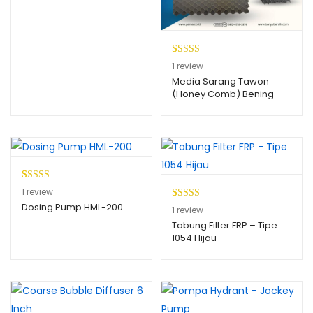
penilaian
pelanggan
Peringkat
1
1
review
5.00
dari 5
Media Sarang Tawon
(Honey Comb) Bening
berdasarkan
penilaian
pelanggan
Peringkat
1
1
review
5.00
dari 5
Dosing Pump HML-200
Peringkat
1
1
review
berdasarkan
5.00
dari 5
Tabung Filter FRP – Tipe
penilaian
1054 Hijau
berdasarkan
pelanggan
penilaian
pelanggan