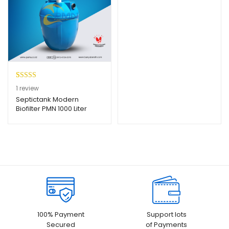
Peringk
1
1
review
at
3.00
Septictank Modern
Biofilter PMN 1000 Liter
dari 5
berdasa
rkan
penilaia
n
pelangg
an
100% Payment
Support lots
Secured
of Payments