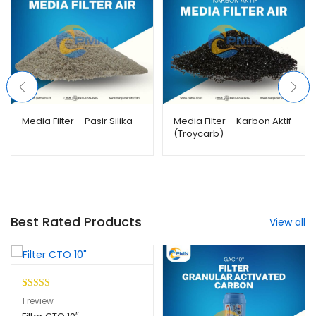
Media Filter – Pasir Silika
Media Filter – Karbon Aktif
(Troycarb)
Best Rated Products
View all
Peringkat
1
1
review
5.00
dari 5