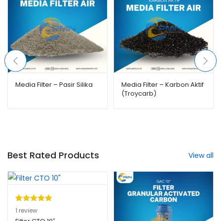
Media Filter – Pasir Silika
Media Filter – Karbon Aktif
(Troycarb)
Best Rated Products
View all
Peringkat
1
1
review
5.00
dari 5