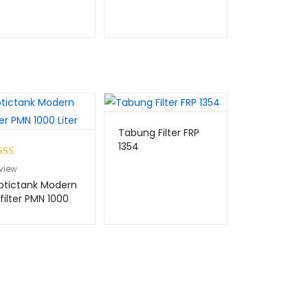
Tabung Filter FRP
1354
ingk
view
3.00
ptictank Modern
i 5
filter PMN 1000
er
dasa
n
ilaia
angg