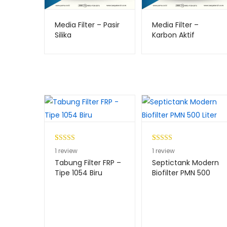
Media Filter – Pasir
Media Filter –
Silika
Karbon Aktif
(Troycarb)
Peringkat
1
Peringkat
1
1
review
1
review
4.00
dari
4.00
dari
Tabung Filter FRP –
Septictank Modern
5
5
Tipe 1054 Biru
Biofilter PMN 500
Liter
berdasark
berdasark
an
an
penilaian
penilaian
pelanggan
pelanggan