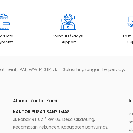
rt lots
24hours/7days
Fast 
ayments
Support
Su
atment, IPAL, WWTP, STP, dan Solusi Lingkungan Terpercaya
Alamat Kantor Kami
I
KANTOR PUSAT BANYUMAS
P
Jl. Rabak RT 02 / RW 05, Desa Cikawung,
s
Kecamatan Pekuncen, Kabupaten Banyumas,
d