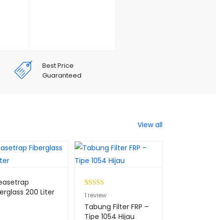
Best Price
Guaranteed
View all
easetrap
erglass 200 Liter
Peringkat
1
1
review
5.00
dari 5
Tabung Filter FRP –
berdasarkan
Tipe 1054 Hijau