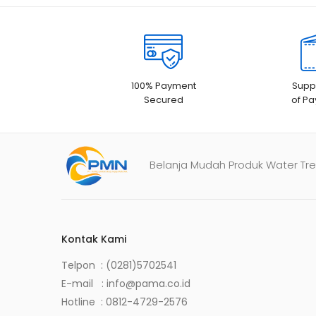
100% Payment
Suppo
Secured
of P
Belanja Mudah Produk Water Tre
Kontak Kami
Telpon : (0281)5702541
E-mail :
info@pama.co.id
Hotline :
0812-4729-2576