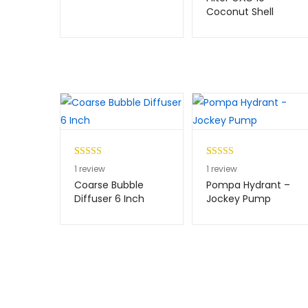
berdasarkan
Coconut Shell
penilaian
pelanggan
Peringkat
1
Peringkat
1
1
review
1
review
5.00
dari 5
4.00
dari
Coarse Bubble
Pompa Hydrant –
berdasarkan
5
Diffuser 6 Inch
Jockey Pump
penilaian
berdasark
pelanggan
an
penilaian
pelanggan