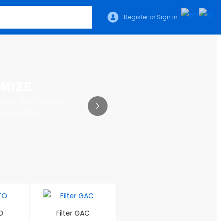
Register or Sign in
OMIZE
istem filtrasi modern
 berkualitas.
O
Filter GAC