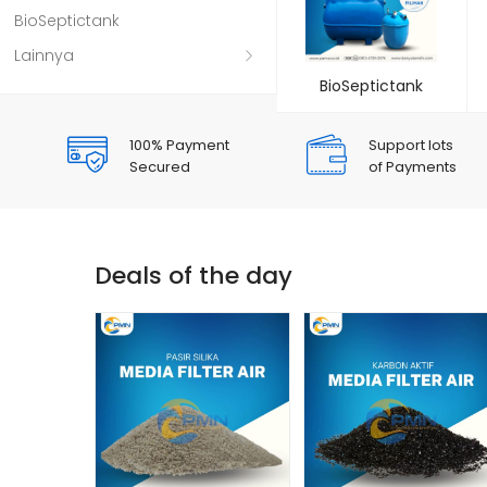
BioSeptictank
Lainnya
BioSeptictank
100% Payment
Support lots
Secured
of Payments
Deals of the day