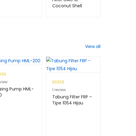
berdasarkan
Coconut Shell
penilaian
pelanggan
View all
ingkat
view
0
dari 5
sing Pump HML-
Peringkat
1
1
review
dasarkan
0
5.00
dari 5
Tabung Filter FRP –
ilaian
berdasarkan
Tipe 1054 Hijau
anggan
penilaian
pelanggan