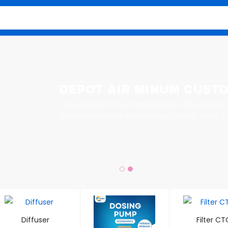
DEPOT AIR MINUM CUST
Solusi depot air minum dengan desain fleksibel dan s
untuk menghasilkan air minum yang bersih, sehat, dan
Diffuser
Filter CT