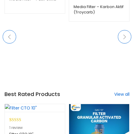
Media Filter – Karbon Aktif
(Troycarb)
Best Rated Products
View all
Peringkat
1
1
review
5.00
dari 5