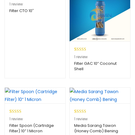
Peringkat
1
1
review
5.00
dari 5
Filter CTO 10″
berdasarkan
penilaian
pelanggan
Peringkat
1
1
review
5.00
dari 5
Filter GAC 10” Coconut
Shell
berdasarkan
penilaian
pelanggan
Peringkat
1
Peringkat
1
1
review
1
review
5.00
dari 5
5.00
dari 5
Filter Spoon (Cartridge
Media Sarang Tawon
Filter) 10” 1 Micron
(Honey Comb) Bening
berdasarkan
berdasarkan