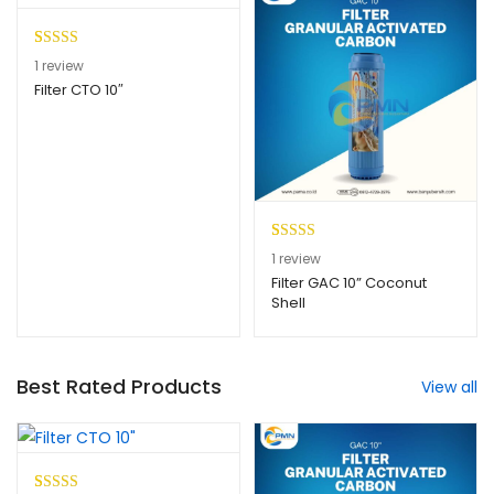
n
pelangg
an
Peringkat
1
1
review
5.00
dari 5
Filter CTO 10″
berdasarkan
penilaian
pelanggan
Peringkat
1
1
review
5.00
dari 5
Filter GAC 10” Coconut
Shell
berdasarkan
penilaian
pelanggan
Best Rated Products
View all