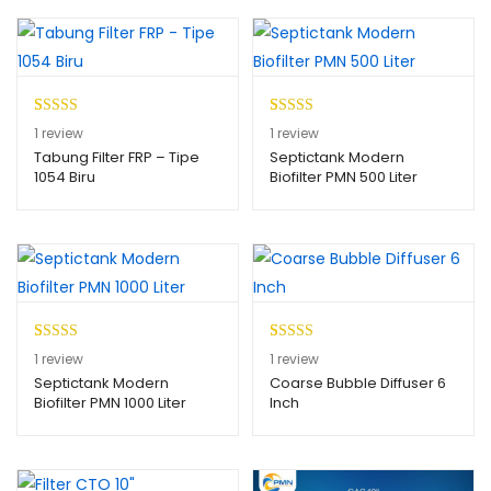
Peringkat
1
Peringkat
1
1
review
1
review
4.00
dari
4.00
dari
Tabung Filter FRP – Tipe
Septictank Modern
1054 Biru
Biofilter PMN 500 Liter
5
5
berdasark
berdasark
an
an
penilaian
penilaian
pelanggan
pelanggan
Peringk
1
Peringkat
1
1
review
1
review
at
3.00
5.00
dari 5
Septictank Modern
Coarse Bubble Diffuser 6
Biofilter PMN 1000 Liter
Inch
dari 5
berdasarkan
berdasa
penilaian
rkan
pelanggan
penilaia