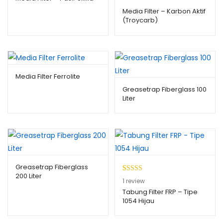
Media Filter – Karbon Aktif
(Troycarb)
Media Filter Ferrolite
Greasetrap Fiberglass 100
Liter
Greasetrap Fiberglass
200 Liter
Peringkat
1
1
review
5.00
dari 5
Tabung Filter FRP – Tipe
1054 Hijau
berdasarkan
penilaian
pelanggan