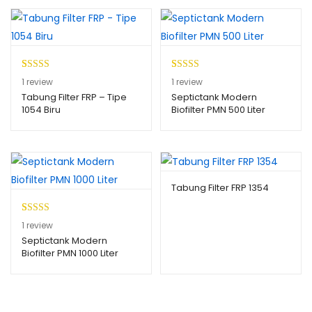
penilaian
pelanggan
Peringkat
1
Peringkat
1
1
review
1
review
4.00
dari
4.00
dari
Tabung Filter FRP – Tipe
Septictank Modern
1054 Biru
Biofilter PMN 500 Liter
5
5
berdasark
berdasark
an
an
penilaian
penilaian
pelanggan
pelanggan
Tabung Filter FRP 1354
Peringk
1
1
review
at
3.00
Septictank Modern
Biofilter PMN 1000 Liter
dari 5
berdasa
rkan
penilaia