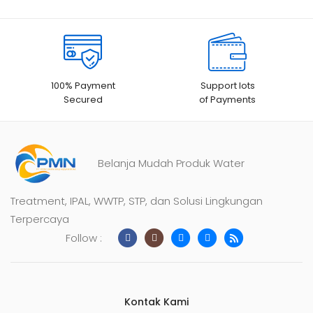
n
pelangg
an
100% Payment
Support lots
Secured
of Payments
Belanja Mudah Produk Water
Treatment, IPAL, WWTP, STP, dan Solusi Lingkungan
Terpercaya
Follow :
Kontak Kami