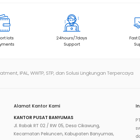
rt lots
24hours/7days
Fast 
ayments
Support
Su
atment, IPAL, WWTP, STP, dan Solusi Lingkungan Terpercaya
Alamat Kantor Kami
I
KANTOR PUSAT BANYUMAS
P
Jl. Rabak RT 02 / RW 05, Desa Cikawung,
s
Kecamatan Pekuncen, Kabupaten Banyumas,
d