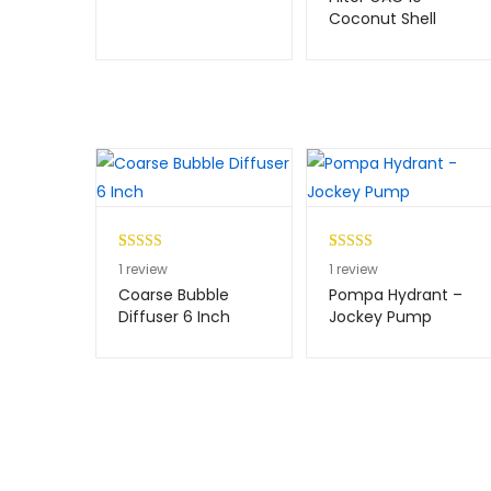
berdasarkan
Coconut Shell
penilaian
pelanggan
Peringkat
1
Peringkat
1
1
review
1
review
5.00
dari 5
4.00
dari
Coarse Bubble
Pompa Hydrant –
berdasarkan
5
Diffuser 6 Inch
Jockey Pump
penilaian
berdasark
pelanggan
an
penilaian
pelanggan