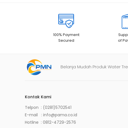
100% Payment
Suppo
Secured
of P
Belanja Mudah Produk Water Tre
Kontak Kami
Telpon : (0281)5702541
E-mail :
info@pama.co.id
Hotline :
0812-4729-2576