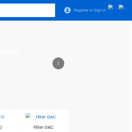
Register or Sign in
OMIZE
istem filtrasi modern
 berkualitas.
O
Filter GAC