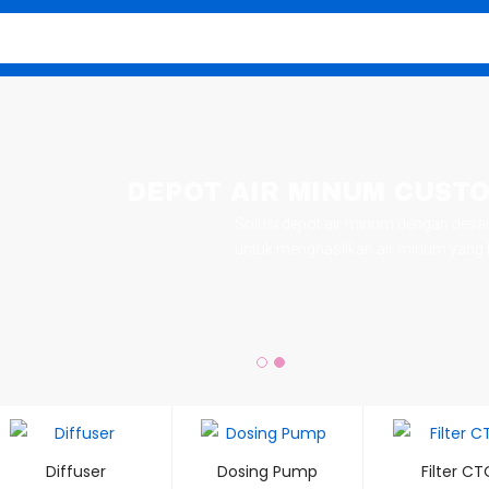
DEPOT AIR MINUM CUST
Solusi depot air minum dengan desain fleksibel dan s
untuk menghasilkan air minum yang bersih, sehat, dan
Diffuser
Dosing Pump
Filter CT