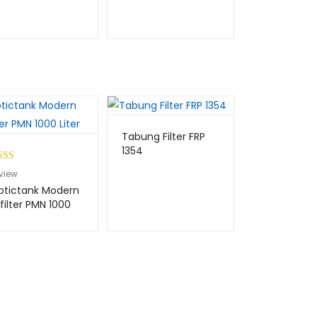
Tabung Filter FRP
1354
ingk
view
3.00
ptictank Modern
i 5
filter PMN 1000
er
dasa
n
ilaia
angg