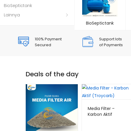
BioSeptictank
Lainnya
BioSeptictank
100% Payment
Support lots
Secured
of Payments
Deals of the day
Media Filter –
Karbon Aktif
(Troycarb)