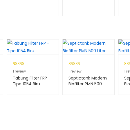
Peringkat
1
Peringkat
1
Per
1
1
review
1
review
1
re
4.00
dari
4.00
dari
at
Tabung Filter FRP –
Septictank Modern
Se
5
5
dar
Tipe 1054 Biru
Biofilter PMN 500
Bio
Liter
Lit
berdasark
berdasark
ber
an
an
rka
penilaian
penilaian
pen
pelanggan
pelanggan
n
pel
an