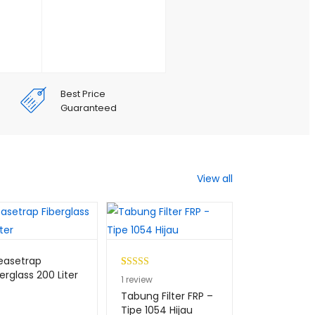
Best Price
Guaranteed
View all
easetrap
erglass 200 Liter
Peringkat
1
1
review
5.00
dari 5
Tabung Filter FRP –
berdasarkan
Tipe 1054 Hijau