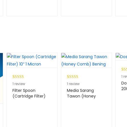
an
Per
1
1
re
5.0
Do
Peringkat
1
Peringkat
1
1
review
1
review
ber
20
5.00
dari 5
5.00
dari 5
Filter Spoon
Media Sarang
pen
berdasarkan
berdasarkan
(Cartridge Filter)
Tawon (Honey
pel
10” 1 Micron
Comb) Bening
penilaian
penilaian
pelanggan
pelanggan