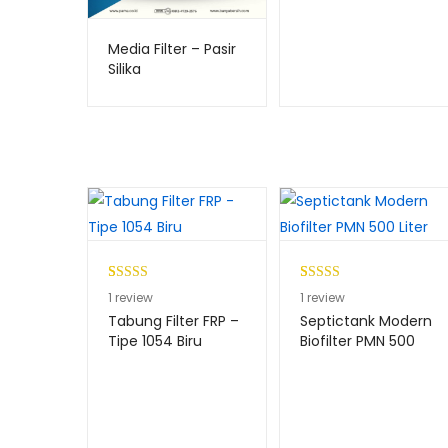
Media Filter – Pasir
Silika
Peringkat
1
Peringkat
1
1
review
1
review
4.00
dari
4.00
dari
Tabung Filter FRP –
Septictank Modern
5
5
Tipe 1054 Biru
Biofilter PMN 500
Liter
berdasark
berdasark
an
an
penilaian
penilaian
pelanggan
pelanggan