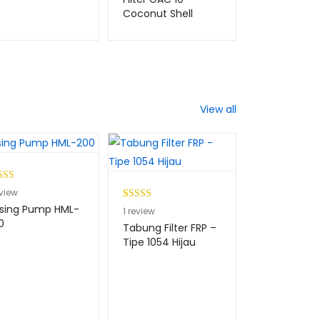
berdasarkan
Coconut Shell
penilaian
pelanggan
View all
ingkat
view
0
dari 5
sing Pump HML-
Peringkat
1
1
review
dasarkan
0
5.00
dari 5
Tabung Filter FRP –
ilaian
berdasarkan
Tipe 1054 Hijau
anggan
penilaian
pelanggan