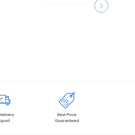
pelanggan
pelanggan
Delivery
Best Price
pport
Guaranteed