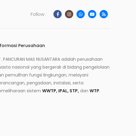
Follow :
nformasi Perusahaan
T. PANCURAN MAS NUSANTARA adalah perusahaan
wasta nasional yang bergerak di bidang pengelolaan
an pemulihan fungsi lingkungan, melayani
erancangan, pengadaan, instalasi, serta
emeliharaan sistem
WWTP, IPAL, STP,
dan
WTP
.