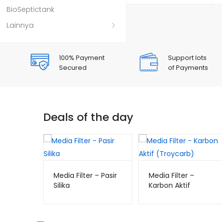
BioSeptictank
Lainnya
100% Payment
Support lots
Secured
of Payments
Deals of the day
Media Filter – Pasir
Media Filter –
Silika
Karbon Aktif
(Troycarb)