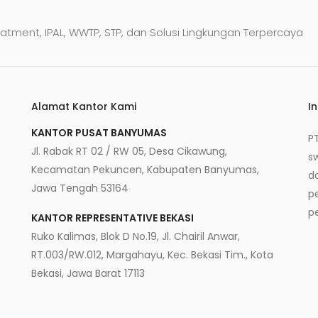
atment, IPAL, WWTP, STP, dan Solusi Lingkungan Terpercaya
Alamat Kantor Kami
I
KANTOR PUSAT BANYUMAS
P
Jl. Rabak RT 02 / RW 05, Desa Cikawung,
s
Kecamatan Pekuncen, Kabupaten Banyumas,
d
Jawa Tengah 53164
p
p
KANTOR REPRESENTATIVE BEKASI
Ruko Kalimas, Blok D No.19, Jl. Chairil Anwar,
RT.003/RW.012, Margahayu, Kec. Bekasi Tim., Kota
Bekasi, Jawa Barat 17113