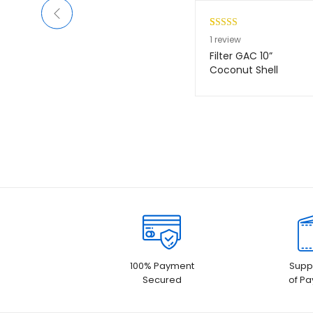
Peringkat
1
1
review
5.00
dari 5
Filter GAC 10”
berdasarkan
Coconut Shell
penilaian
pelanggan
100% Payment
Suppo
Secured
of P