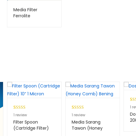
Media Filter
Ferrolite
Per
1
1
re
5.0
Do
Peringkat
1
Peringkat
1
1
review
1
review
ber
20
5.00
dari 5
5.00
dari 5
Filter Spoon
Media Sarang
pen
berdasarkan
berdasarkan
(Cartridge Filter)
Tawon (Honey
pel
10” 1 Micron
Comb) Bening
penilaian
penilaian