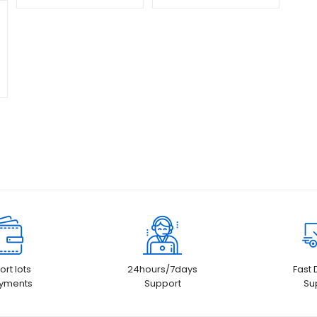
pelanggan
pelanggan
rt lots
24hours/7days
Fast 
ayments
Support
Su