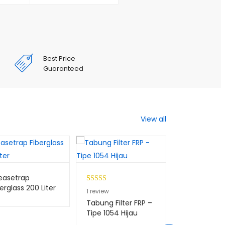
Best Price
Guaranteed
View all
easetrap
erglass 200 Liter
Peringkat
1
Peringkat
1
1
review
1
review
5.00
dari 5
4.00
dari
Tabung Filter FRP –
Tabung Filte
berdasarkan
5
Tipe 1054 Hijau
Tipe 1054 Bi
penilaian
berdasark